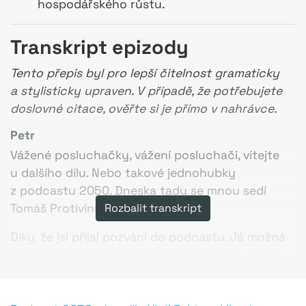
hospodářského růstu.
Transkript epizody
Tento přepis byl pro lepší čitelnost gramaticky
a stylisticky upraven. V případě, že potřebujete
doslovné citace, ověřte si je přímo v nahrávce.
Petr
Vážené posluchačky, vážení posluchači, vítejte
u dalšího dílu. Nebo takové jednohubky
z podcastu 2050. Dneska tady se mnou sedí
Tomáš Protivínský.
Rozbalit transkript
Díky, že jsi přijal pozvání do podcastu. Já možná
mám takovou klasickou větičku na úvod, a to je,
pokud nás nesledujete na YouTube, tak se
podívejte na YouTube, protože i z tohoto