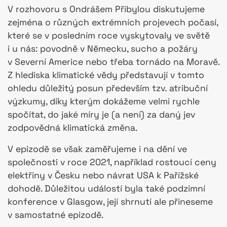
V rozhovoru s Ondrášem Přibylou diskutujeme
zejména o různých extrémních projevech počasí,
které se v posledním roce vyskytovaly ve světě
i u nás: povodně v Německu, sucho a požáry
v Severní Americe nebo třeba tornádo na Moravě.
Z hlediska klimatické vědy představují v tomto
ohledu důležitý posun především tzv. atribuční
výzkumy, díky kterým dokážeme velmi rychle
spočítat, do jaké míry je (a není) za daný jev
zodpovědná klimatická změna.
V epizodě se však zaměřujeme i na dění ve
společnosti v roce 2021, například rostoucí ceny
elektřiny v Česku nebo návrat USA k Pařížské
dohodě. Důležitou událostí byla také podzimní
konference v Glasgow, její shrnutí ale přineseme
v samostatné epizodě.