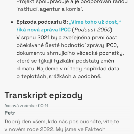
Projekt spolupracuje a je podporován řadou
institucí, agentur a komisí.
Epizoda podcastu 8:
„Víme toho už dost,“
říká nová zpráva IPCC
(
Podcast 2050
)
V srpnu 2021 byla zveřejněna první část
očekávané Šesté hodnotící zprávy IPCC,
dokumentu shrnujícího vědecké poznatky,
které se týkají fyzikální podstaty změn
klimatu. Najdeme v ní tedy například data
o teplotách, srážkách a podobně.
Transkript epizody
časová známka: 00:11
Petr
Dobrý den všem, kdo nás posloucháte, vítejte
v novém roce 2022. My jsme ve Faktech